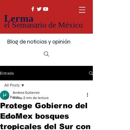
Lerma
el Semanario de México
Blog de noticias y opinión
Entrada
All Posts
Andrea Gutierrez
All Posts
11 may
2 min de lectura
Protege Gobierno del
Política
EdoMex bosques
Economía
tropicales del Sur con
Cultura