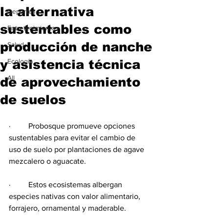
la alternativa
Deportes
sustentables como
Entretenimiento
producción de nanche
Salud
y asistencia técnica
Ecología
All
de aprovechamiento
de suelos
·         ⁠Probosque promueve opciones 
sustentables para evitar el cambio de 
uso de suelo por plantaciones de agave 
mezcalero o aguacate.
·         Estos ecosistemas albergan 
especies nativas con valor alimentario, 
forrajero, ornamental y maderable.