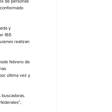
es de personas 
 conformado 
ueda y 
an 165 
quienes realizan 
esde febrero de 
nas 
por última vez y 
s buscadoras. 
federales”, 