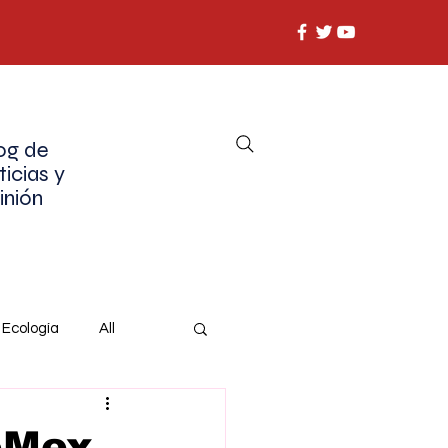
og de
ticias y
inión
Ecología
All
oMex