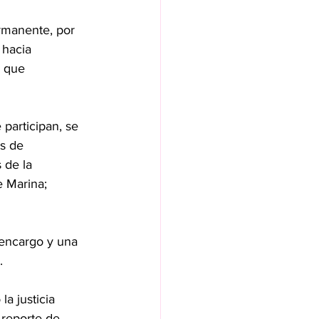
rmanente, por 
 hacia 
 que 
participan, se 
s de 
 de la 
 Marina; 
encargo y una 
.
a justicia 
 reporte de 