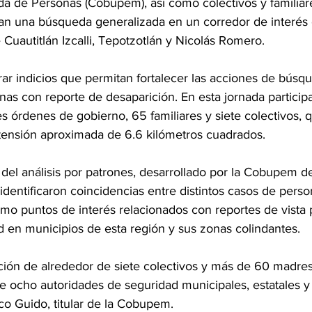
 de Personas (Cobupem), así como colectivos y familiar
zan una búsqueda generalizada en un corredor de interés
 Cuautitlán Izcalli, Tepotzotlán y Nicolás Romero.
rar indicios que permitan fortalecer las acciones de búsq
nas con reporte de desaparición. En esta jornada particip
es órdenes de gobierno, 65 familiares y siete colectivos, 
tensión aproximada de 6.6 kilómetros cuadrados.
 del análisis por patrones, desarrollado por la Cobupem d
identificaron coincidencias entre distintos casos de perso
mo puntos de interés relacionados con reportes de vista 
d en municipios de esta región y sus zonas colindantes.
ación de alrededor de siete colectivos y más de 60 madre
ocho autoridades de seguridad municipales, estatales y 
co Guido, titular de la Cobupem.