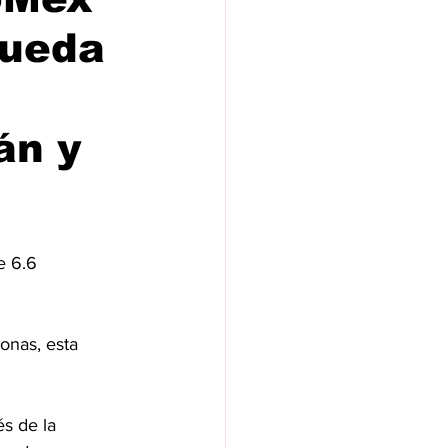
queda
án y
e 6.6 
onas, esta 
s de la 