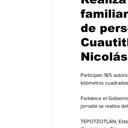
familia
de pers
Cuautit
Nicolá
Participan 165 autori
kilómetros cuadrados
Fortalece el Gobiern
jornada se realiza de
TEPOTZOTLÁN, Estado