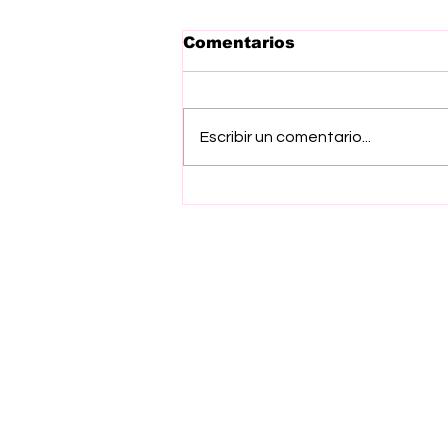
Comentarios
Escribir un comentario...
Inicia Gobierno del
EdoMex jornada de
salud preventiva para
ganado bovino con
aplicación de mil 200
vacunas
Suscríbete a nuestro ne