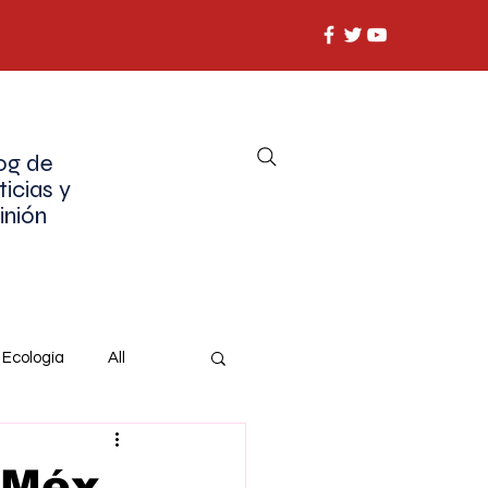
og de
ticias y
inión
Ecología
All
oMéx