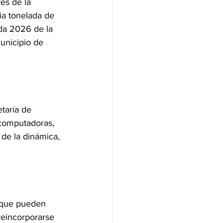
és de la 
ia tonelada de 
ada 2026 de la 
unicipio de 
taría de 
 computadoras, 
de la dinámica, 
 que pueden 
reincorporarse 