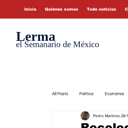
Inicio
Quiénes somos
Todo noticias
C
Lerma
el Semanario de México
All Posts
Política
Economía
Pedro Martinez
28 
Recole