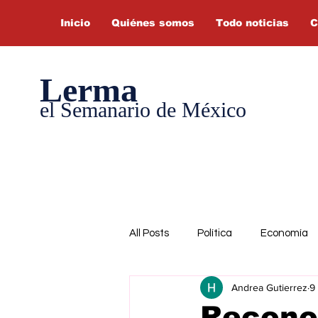
Inicio
Quiénes somos
Todo noticias
C
Lerma
el Semanario de México
All Posts
Política
Economía
Andrea Gutierrez
9
Recono