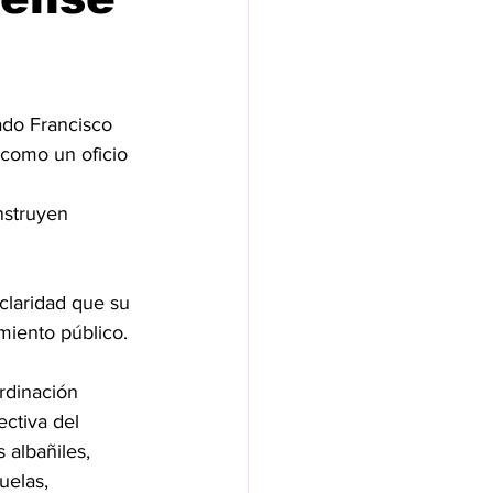
ado Francisco 
como un oficio 
nstruyen 
claridad que su 
miento público.
rdinación 
ctiva del 
 albañiles, 
elas, 