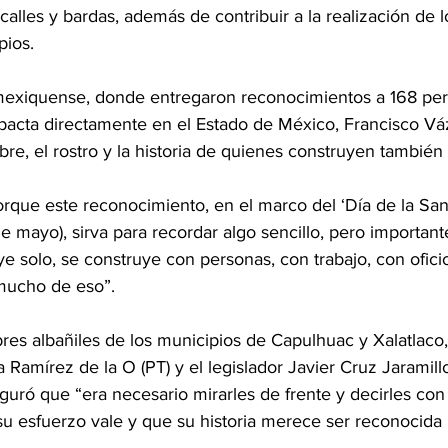
alles y bardas, además de contribuir a la realización de 
pios.
exiquense, donde entregaron reconocimientos a 168 pers
pacta directamente en el Estado de México, Francisco V
mbre, el rostro y la historia de quienes construyen también
orque este reconocimiento, en el marco del ‘Día de la San
mayo), sirva para recordar algo sencillo, pero important
e solo, se construye con personas, con trabajo, con oficio
 mucho de eso”.
es albañiles de los municipios de Capulhuac y Xalatlaco,
a Ramírez de la O (PT) y el legislador Javier Cruz Jaramill
ró que “era necesario mirarles de frente y decirles con 
 su esfuerzo vale y que su historia merece ser reconocida