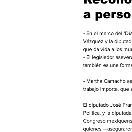
a perso
• En el marco del ‘D
Vázquez y la diputad
que da vida a los mun
• El legislador aseve
también es una forma 
• Martha Camacho ase
trabajo importa, que 
El diputado José Fra
Política, y la diput
Congreso mexiquense, r
quienes —aseguraron—