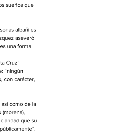
los sueños que 
onas albañiles 
ázquez aseveró 
 es una forma 
ta Cruz’ 
e: “ningún 
, con carácter, 
 así como de la 
o (morena), 
claridad que su 
 públicamente”.