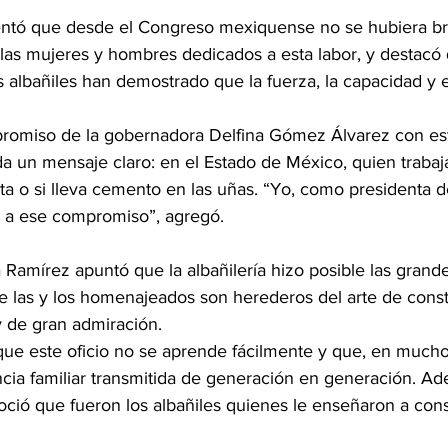
entó que desde el Congreso mexiquense no se hubiera br
las mujeres y hombres dedicados a esta labor, y destacó 
es albañiles han demostrado que la fuerza, la capacidad y
romiso de la gobernadora Delfina Gómez Álvarez con est
a un mensaje claro: en el Estado de México, quien trabaja
ata o si lleva cemento en las uñas. “Yo, como presidenta de
 a ese compromiso”, agregó.
amírez apuntó que la albañilería hizo posible las grandes
e las y los homenajeados son herederos del arte de const
y de gran admiración.
que este oficio no se aprende fácilmente y que, en mucho
cia familiar transmitida de generación en generación. A
noció que fueron los albañiles quienes le enseñaron a const