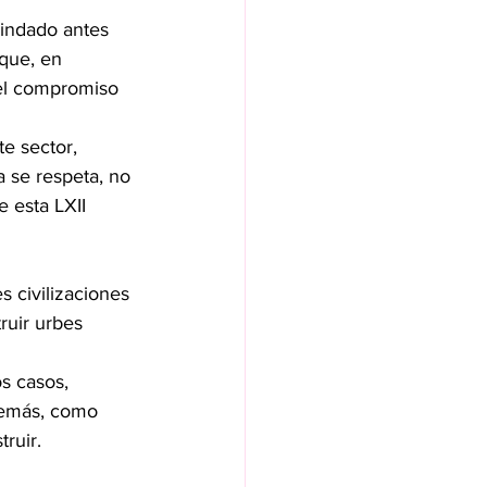
indado antes 
que, en 
 el compromiso 
e sector, 
 se respeta, no 
 esta LXII 
 civilizaciones 
ruir urbes 
s casos, 
demás, como 
ruir.