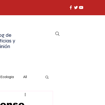
og de
ticias y
inión
Ecología
All
uense