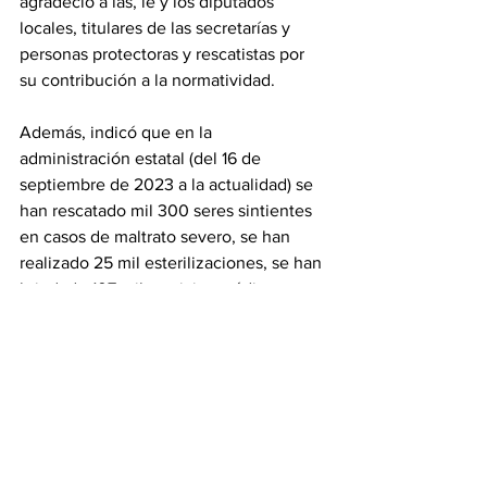
agradeció a las, le y los diputados 
locales, titulares de las secretarías y 
personas protectoras y rescatistas por 
su contribución a la normatividad.
Además, indicó que en la 
administración estatal (del 16 de 
septiembre de 2023 a la actualidad) se 
han rescatado mil 300 seres sintientes 
en casos de maltrato severo, se han 
realizado 25 mil esterilizaciones, se han 
brindado 107 mil servicios médicos y se 
han consolidado 856 adopciones.
Cabe señalar que en el evento también 
fueron reconocidos por su contribución 
a la ley: Héctor Macedo García, titular 
del Poder Judicial, y Dilcya Samantha 
García Espinoza de los Monteros, fiscal 