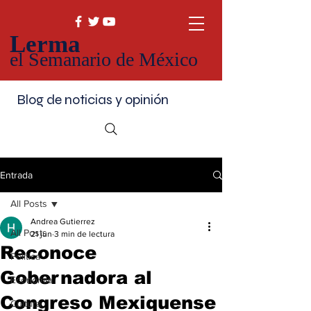
Lerma
el Semanario de México
Blog de noticias y opinión
Entrada
All Posts
Andrea Gutierrez
All Posts
21 jun
3 min de lectura
Reconoce
Política
Gobernadora al
Economía
Congreso Mexiquense
Cultura