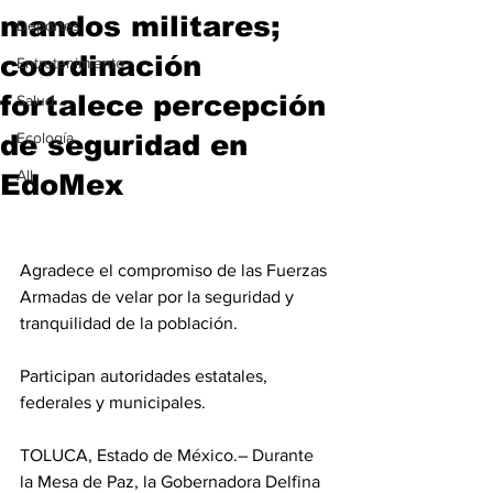
mandos militares;
Deportes
coordinación
Entretenimiento
fortalece percepción
Salud
de seguridad en
Ecología
All
EdoMex
Agradece el compromiso de las Fuerzas 
Armadas de velar por la seguridad y 
tranquilidad de la población.
Participan autoridades estatales, 
federales y municipales.
TOLUCA, Estado de México.– Durante 
la Mesa de Paz, la Gobernadora Delfina 