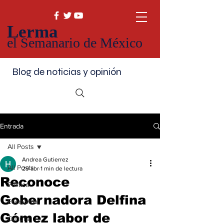
Lerma
el Semanario de México
Blog de noticias y opinión
Entrada
All Posts
Andrea Gutierrez
All Posts
29 abr
1 min de lectura
Reconoce
Política
Gobernadora Delfina
Economía
Gómez labor de
Cultura