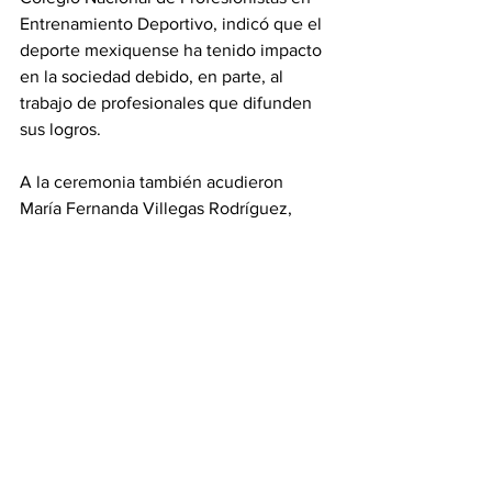
Entrenamiento Deportivo, indicó que el 
deporte mexiquense ha tenido impacto 
en la sociedad debido, en parte, al 
trabajo de profesionales que difunden 
sus logros. 
A la ceremonia también acudieron 
María Fernanda Villegas Rodríguez, 
directora del Deporte de la Universidad 
Autónoma del Estado de México; Abel 
López Díaz, delegado en el Valle de 
Toluca del Colegio Nacional de 
Profesionistas en Entrenamiento 
Deportivo; Joel Morales Bravo, director 
de Noticias de Radio Miled y de la 
Cadena Radio; y Gabriel Torres de la 
Hoz, secretario de Prensa y Difusión de 
Peña Charra Nacional e Internacional. 