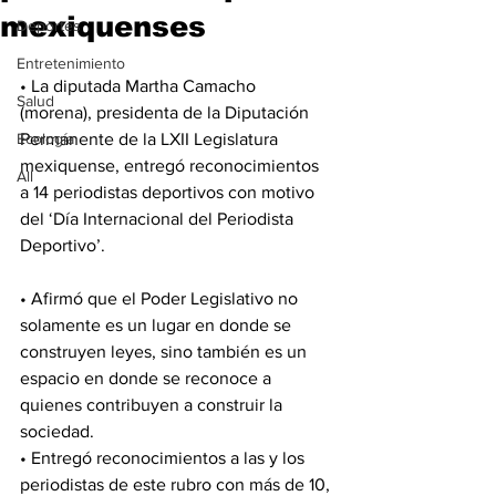
mexiquenses
Deportes
Entretenimiento
• La diputada Martha Camacho 
Salud
(morena), presidenta de la Diputación 
Ecología
Permanente de la LXII Legislatura 
mexiquense, entregó reconocimientos 
All
a 14 periodistas deportivos con motivo 
del ‘Día Internacional del Periodista 
Deportivo’. 
• Afirmó que el Poder Legislativo no 
solamente es un lugar en donde se 
construyen leyes, sino también es un 
espacio en donde se reconoce a 
quienes contribuyen a construir la 
sociedad.
• Entregó reconocimientos a las y los 
periodistas de este rubro con más de 10, 