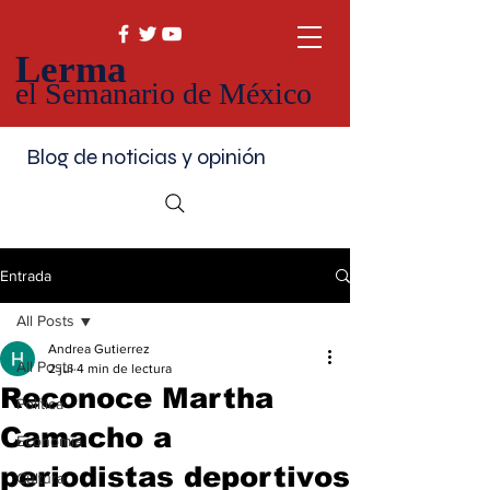
Lerma
el Semanario de México
Blog de noticias y opinión
Entrada
All Posts
Andrea Gutierrez
All Posts
2 jul
4 min de lectura
Reconoce Martha
Política
Camacho a
Economía
periodistas deportivos
Cultura