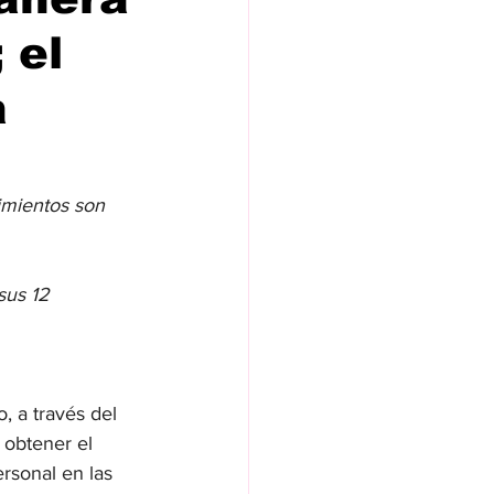
 el
a
imientos son 
sus 12 
 a través del 
 obtener el 
rsonal en las 