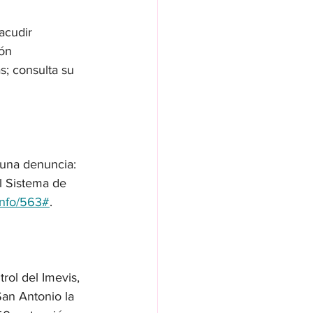
acudir 
ón 
s; consulta su 
 una denuncia: 
l Sistema de 
info/563#
.
rol del Imevis, 
San Antonio la 