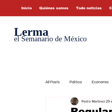
Inicio
Quiénes somos
Todo noticias
C
Lerma
el Semanario de México
All Posts
Política
Economía
Pedro Martinez
29 
Regular