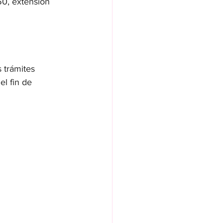
50, extensión 
s trámites 
el fin de 