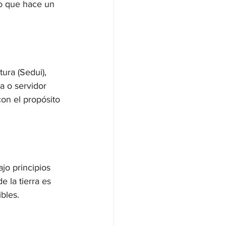
lo que hace un 
ura (Sedui), 
a o servidor 
con el propósito 
jo principios 
e la tierra es 
bles.