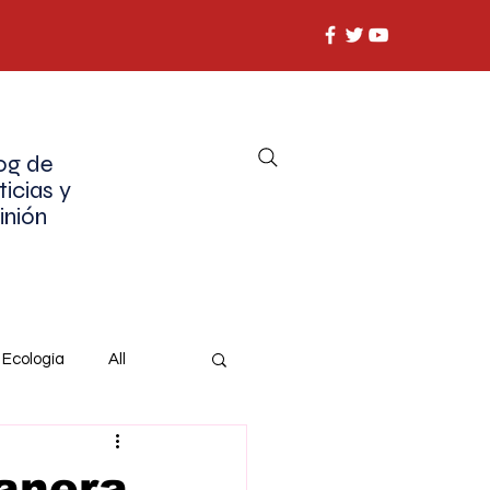
og de
ticias y
inión
Ecología
All
manera