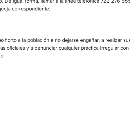
o. De igual forma, llamar a la línea telefónica 722 276 55
 queja correspondiente.
u exhorto a la población a no dejarse engañar, a realizar su
s oficiales y a denunciar cualquier práctica irregular con 
io.