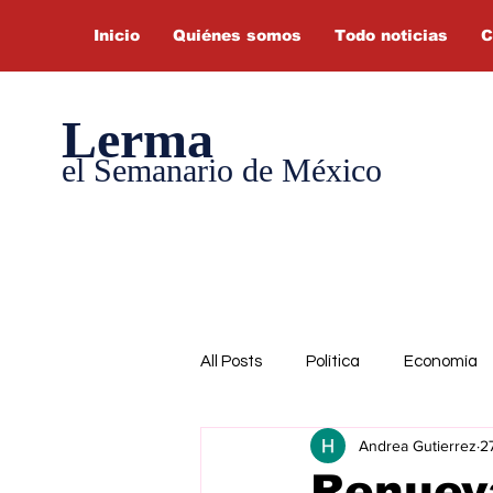
Inicio
Quiénes somos
Todo noticias
C
Lerma
el Semanario de México
All Posts
Política
Economía
Andrea Gutierrez
2
Renuev