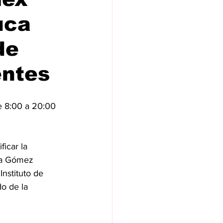
uca
de
entes
e 8:00 a 20:00 
icar la 
na Gómez 
nstituto de 
o de la 