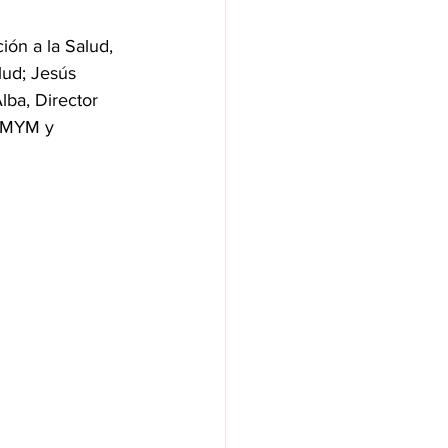
ión a la Salud, 
ud; Jesús 
lba, Director 
SEMYM y 