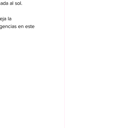
da al sol.
ja la 
gencias en este 