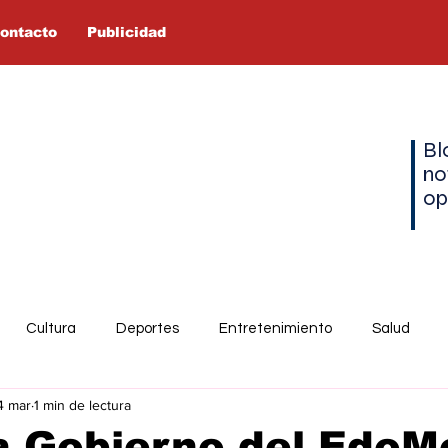
ontacto
Publicidad
Bl
no
op
Cultura
Deportes
Entretenimiento
Salud
4 mar
1 min de lectura
a Gobierno del EdoM