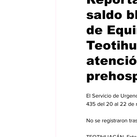
saldo b
de Equi
Teotihu
atenci
prehosp
El Servicio de Urgenc
435 del 20 al 22 de 
⁠No se registraron tr