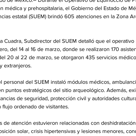
 de México.– Durante el Operativo de Equinoccio de P
n médica y prehospitalaria, el Gobierno del Estado de Méx
ncias estatal (SUEM) brindó 605 atenciones en la Zona A
a Cuadra, Subdirector del SUEM detalló que el operativo 
ero, del 14 al 16 de marzo, donde se realizaron 170 asisten
del 20 al 22 de marzo, se otorgaron 435 servicios médic
y extranjeros.
l personal del SUEM instaló módulos médicos, ambulanci
 puntos estratégicos del sitio arqueológico. Además, exis
ancias de seguridad, protección civil y autoridades cultura
flujo ordenado de visitantes.
s de atención estuvieron relacionadas con deshidratación,
ición solar, crisis hipertensivas y lesiones menores, con