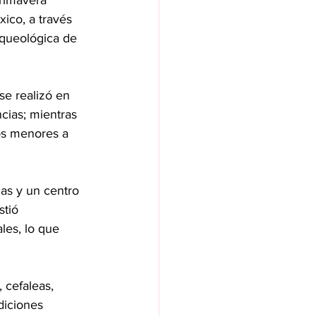
rimavera 
ico, a través 
rqueológica de 
se realizó en 
cias; mientras 
os menores a 
as y un centro 
tió 
les, lo que 
 cefaleas, 
diciones 