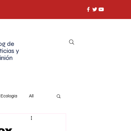
og de
ticias y
inión
Ecología
All
ex