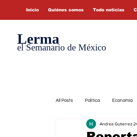
Inicio
Quiénes somos
Todo noticias
C
Lerma
el Semanario de México
All Posts
Política
Economía
Andrea Gutierrez
2
Report