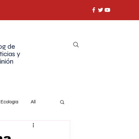
og de
ticias y
inión
Ecología
All
na