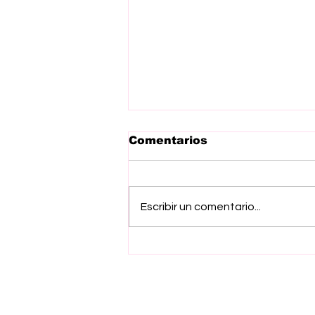
Comentarios
Escribir un comentario...
De lago de Guadalupe a
Ecatepec, Presidenta
Claudia Sheimbaum y
Gobernadora Delfina
Gómez recorren hoy