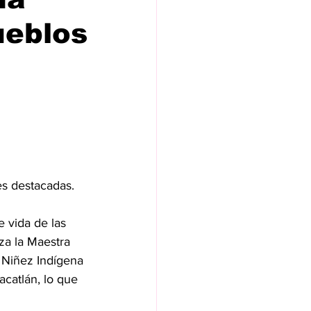
ueblos
es destacadas.
 vida de las 
za la Maestra 
 Niñez Indígena 
catlán, lo que 