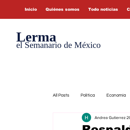
Inicio
Quiénes somos
Todo noticias
C
Lerma
el Semanario de México
All Posts
Política
Economía
Andrea Gutierrez
2
Respald