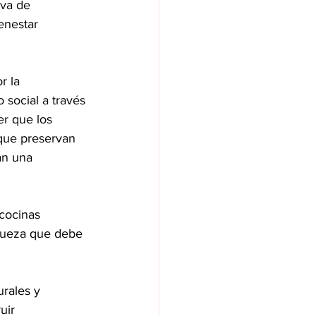
iva de 
ienestar 
r la 
 social a través 
er que los 
 que preservan 
an una 
 cocinas 
iqueza que debe 
urales y 
uir 