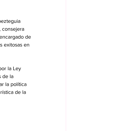
pezteguia 
 consejera 
 encargado de 
 exitosas en 
or la Ley 
 de la 
 la política 
ística de la 