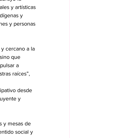
es y artísticas 
dígenas y 
enes y personas 
y cercano a la 
sino que 
pulsar a 
tras raíces”, 
ipativo desde 
luyente y 
es y mesas de 
ntido social y 