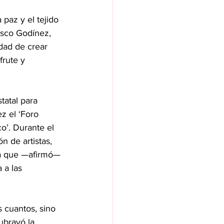
 paz y el tejido 
asco Godínez, 
dad de crear 
frute y 
atal para 
z el ‘Foro 
o’. Durante el 
n de artistas, 
 ya que —afirmó— 
 a las 
 cuantos, sino 
ubrayó la 