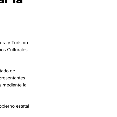
tura y Turismo 
os Culturales, 
stado de 
presentantes 
s mediante la 
bierno estatal 