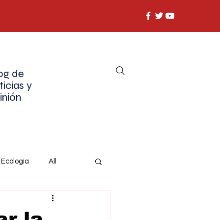
og de
ticias y
inión
Ecología
All
r la