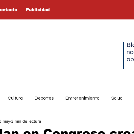
ontacto
Publicidad
Bl
no
op
Cultura
Deportes
Entretenimiento
Salud
0 may
3 min de lectura
an en Congreso crea