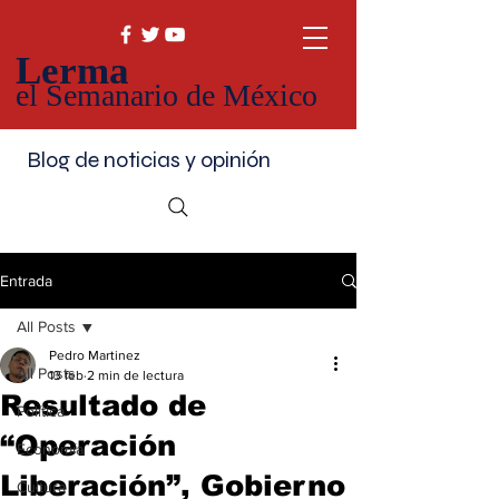
Lerma
el Semanario de México
Blog de noticias y opinión
Entrada
All Posts
Pedro Martinez
All Posts
13 feb
2 min de lectura
Resultado de
Política
“Operación
Economía
Liberación”, Gobierno
Cultura