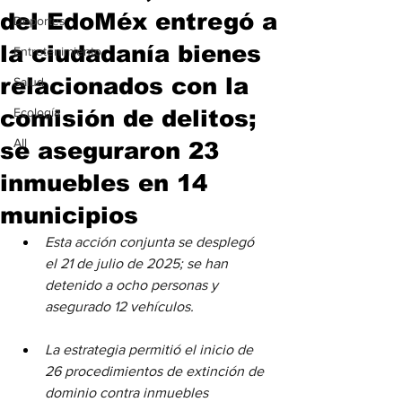
del EdoMéx entregó a
Deportes
la ciudadanía bienes
Entretenimiento
relacionados con la
Salud
comisión de delitos;
Ecología
All
se aseguraron 23
inmuebles en 14
municipios
Esta acción conjunta se desplegó 
el 21 de julio de 2025; se han 
detenido a ocho personas y 
asegurado 12 vehículos.
La estrategia permitió el inicio de 
26 procedimientos de extinción de 
dominio contra inmuebles 