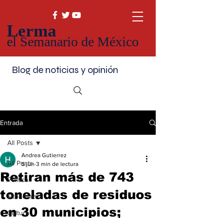
Lerma
el Semanario de México
Blog de noticias y opinión
Entrada
All Posts
Andrea Gutierrez
All Posts
5 jun
3 min de lectura
Retiran más de 743
Política
toneladas de residuos
Economía
en 30 municipios;
Cultura