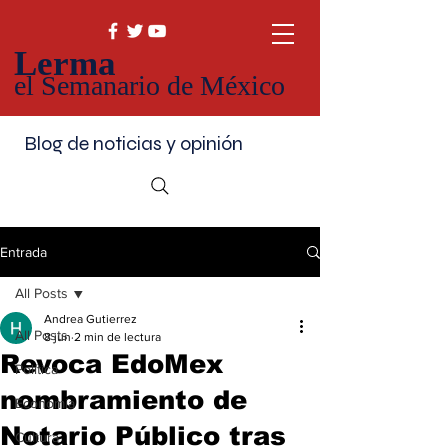
Lerma
el Semanario de México
Blog de noticias y opinión
Entrada
All Posts
Andrea Gutierrez
All Posts
8 jun
2 min de lectura
Revoca EdoMex
Política
nombramiento de
Economía
Notario Público tras
Cultura