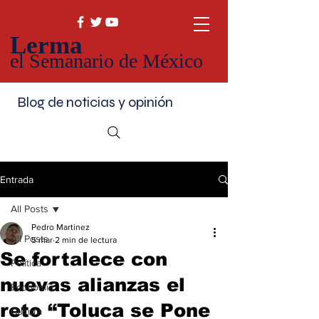
Lerma
el Semanario de México
Blog de noticias y opinión
Entrada
All Posts
Pedro Martinez
All Posts
5 mar
2 min de lectura
Se fortalece con
Política
nuevas alianzas el
Economía
reto “Toluca se Pone
Cultura