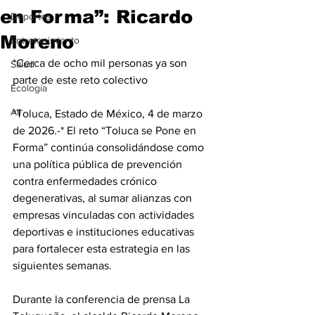
en Forma”: Ricardo
Deportes
Moreno
Entretenimiento
*Cerca de ocho mil personas ya son 
Salud
parte de este reto colectivo
Ecología
All
*Toluca, Estado de México, 4 de marzo 
de 2026.-* El reto “Toluca se Pone en 
Forma” continúa consolidándose como 
una política pública de prevención 
contra enfermedades crónico 
degenerativas, al sumar alianzas con 
empresas vinculadas con actividades 
deportivas e instituciones educativas 
para fortalecer esta estrategia en las 
siguientes semanas.
Durante la conferencia de prensa La 