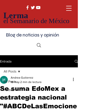
Lerma
el Semanario de México
Blog de noticias y opinión
Entrada
All Posts
Andrea Gutierrez
All Posts
18 may
2 min de lectura
Se suma EdoMex a
Política
estrategia nacional
Economía
"#ABCDeLasEmocione
Cultura