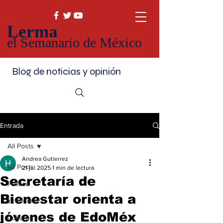
Lerma
el Semanario de México
Blog de noticias y opinión
Entrada
All Posts
Andrea Gutierrez
All Posts
21 jul 2025
1 min de lectura
Secretaría de
Política
Bienestar orienta a
Economía
jóvenes de EdoMéx
Cultura