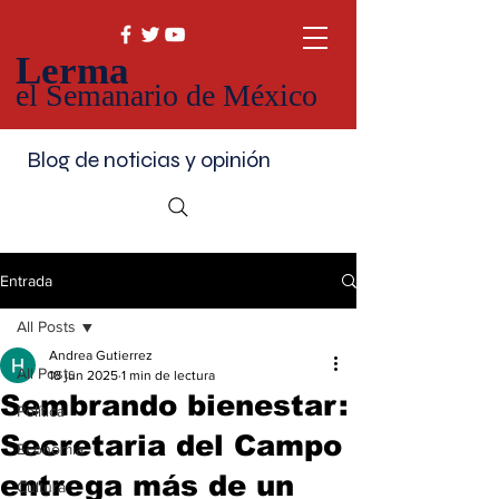
Lerma
el Semanario de México
Blog de noticias y opinión
Entrada
All Posts
Andrea Gutierrez
All Posts
18 jun 2025
1 min de lectura
Sembrando bienestar:
Política
Secretaria del Campo
Economía
entrega más de un
Cultura