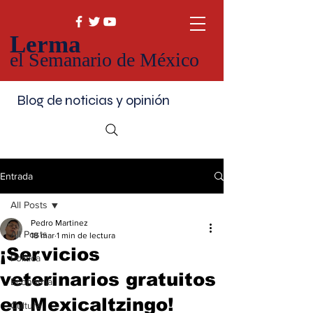
Lerma
el Semanario de México
Blog de noticias y opinión
Entrada
All Posts
Pedro Martinez
All Posts
18 mar
1 min de lectura
¡Servicios
Política
veterinarios gratuitos
Economía
en Mexicaltzingo!
Cultura