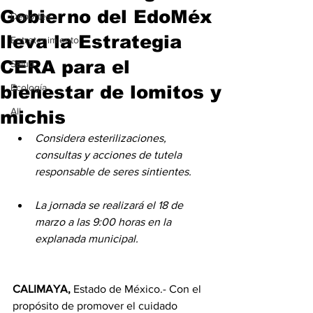
Gobierno del EdoMéx
Deportes
lleva la Estrategia
Entretenimiento
CERA para el
Salud
bienestar de lomitos y
Ecología
All
michis
Considera esterilizaciones, 
consultas y acciones de tutela 
responsable de seres sintientes.
La jornada se realizará el 18 de 
marzo a las 9:00 horas en la 
explanada municipal.
CALIMAYA, 
Estado de México.- Con el 
propósito de promover el cuidado 