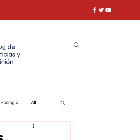
og de
ticias y
inión
Ecología
All
6