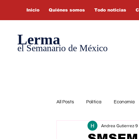
Inicio
Quiénes somos
Todo noticias
C
Lerma
el Semanario de México
All Posts
Política
Economía
Andrea Gutierrez
9
SMSEM 