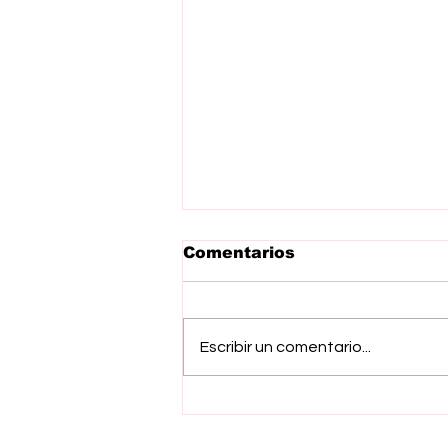
Comentarios
Escribir un comentario...
Invita Gobernadora
Delfina Gómez a
sumarse a la Jornada