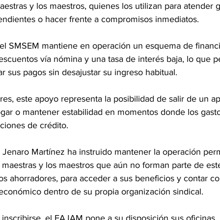
estras y los maestros, quienes los utilizan para atender g
 pendientes o hacer frente a compromisos inmediatos.
 el SMSEM mantiene en operación un esquema de financi
cuentos vía nómina y una tasa de interés baja, lo que pe
r sus pagos sin desajustar su ingreso habitual.
s, este apoyo representa la posibilidad de salir de un ap
gar o mantener estabilidad en momentos donde los gasto
pciones de crédito.
l Jenaro Martínez ha instruido mantener la operación per
s maestras y los maestros que aún no forman parte de es
os ahorradores, para acceder a sus beneficios y contar c
 económico dentro de su propia organización sindical.
nscribirse, el FAJAM pone a su disposición sus oficinas, 