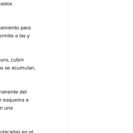
astos 
amiento para 
rmite a las y 
uro, cubrir 
s se acumulan, 
manente del 
te esquema a 
on una 
ubicadas en el 