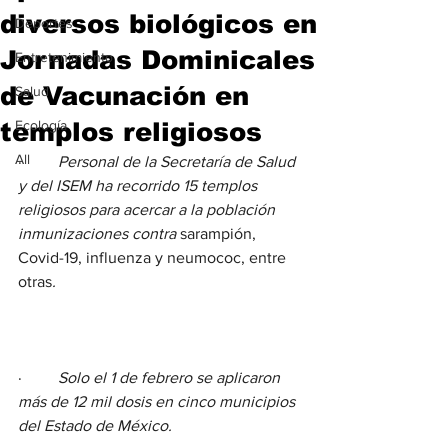
diversos biológicos en
Deportes
Jornadas Dominicales
Entretenimiento
de Vacunación en
Salud
templos religiosos
Ecología
All
·         
Personal de la Secretaría de Salud 
y del ISEM ha recorrido 15 templos 
religiosos para acercar a la población 
inmunizaciones contra 
sarampión, 
Covid-19, influenza y neumococ, entre 
otras
.
·         
Solo el 1 de febrero se aplicaron 
más de 12 mil dosis en cinco municipios 
del Estado de México.