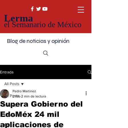
Lerma
el Semanario de México
Blog de noticias y opinión
Entrada
All Posts
Pedro Martinez
All Posts
2 feb
2 min de lectura
Supera Gobierno del
Política
EdoMéx 24 mil
Economía
aplicaciones de
Cultura