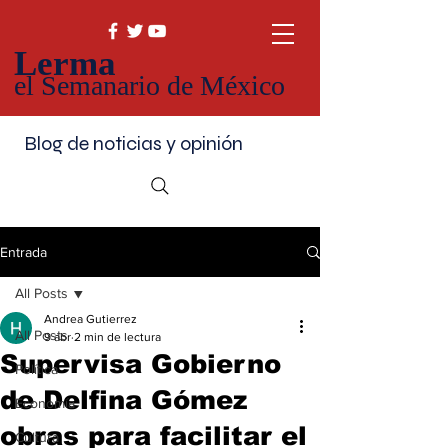
Lerma
el Semanario de México
Blog de noticias y opinión
Entrada
All Posts
Andrea Gutierrez
All Posts
9 abr
2 min de lectura
Supervisa Gobierno
Política
de Delfina Gómez
Economía
obras para facilitar el
Cultura