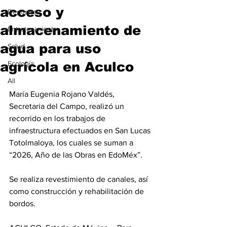
acceso y
Deportes
almacenamiento de
Entretenimiento
agua para uso
Salud
agrícola en Aculco
Ecología
All
María Eugenia Rojano Valdés, 
Secretaria del Campo, realizó un 
recorrido en los trabajos de 
infraestructura efectuados en San Lucas 
Totolmaloya, los cuales se suman a 
“2026, Año de las Obras en EdoMéx”.
Se realiza revestimiento de canales, así 
como construcción y rehabilitación de 
bordos.