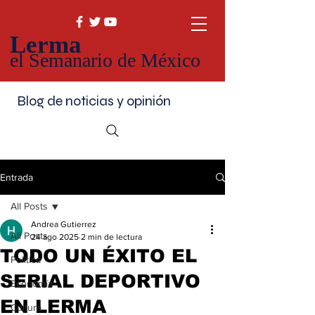
Lerma
el Semanario de México
Blog de noticias y opinión
Entrada
All Posts
Andrea Gutierrez
All Posts
24 ago 2025
2 min de lectura
TODO UN ÉXITO EL
Política
SERIAL DEPORTIVO
Economía
EN LERMA
Cultura