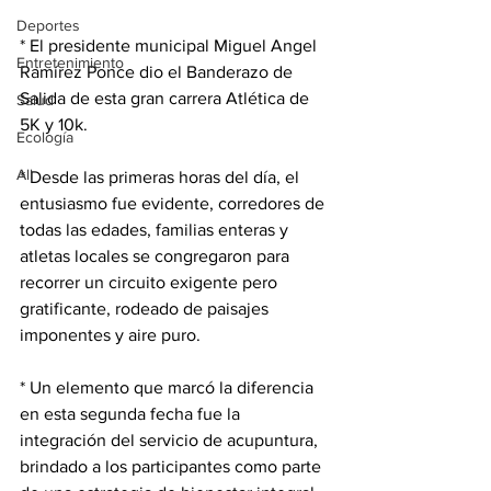
Deportes
* El presidente municipal Miguel Angel 
Entretenimiento
Ramírez Ponce dio el Banderazo de 
Salida de esta gran carrera Atlética de  
Salud
5K y 10k.
Ecología
All
* Desde las primeras horas del día, el 
entusiasmo fue evidente, corredores de 
todas las edades, familias enteras y 
atletas locales se congregaron para 
recorrer un circuito exigente pero 
gratificante, rodeado de paisajes 
imponentes y aire puro.
* Un elemento que marcó la diferencia 
en esta segunda fecha fue la 
integración del servicio de acupuntura, 
brindado a los participantes como parte 