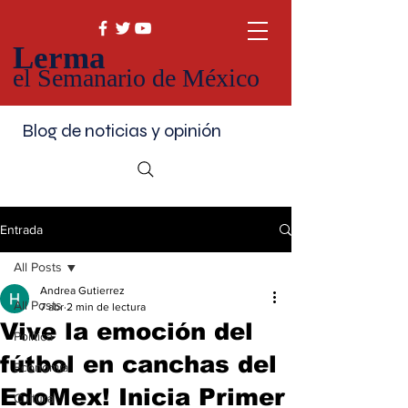
Lerma
el Semanario de México
Blog de noticias y opinión
Entrada
All Posts
Andrea Gutierrez
All Posts
7 abr
2 min de lectura
Vive la emoción del
Política
fútbol en canchas del
Economía
EdoMex! Inicia Primer
Cultura