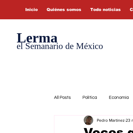
Inicio
Quiénes somos
Todo noticias
C
Lerma
el Semanario de México
All Posts
Política
Economía
Pedro Martinez
23 
Voces 