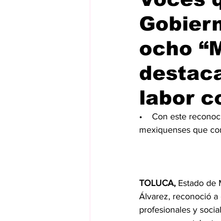
Gobiern
ocho “M
destaca
labor c
•    Con este reconoc
mexiquenses que cont
TOLUCA, 
Estado de 
Álvarez, reconoció a 
profesionales y socia