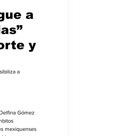
gue a
ias”
orte y
ibiliza a 
 Delfina Gómez 
mbitos 
ntes mexiquenses 