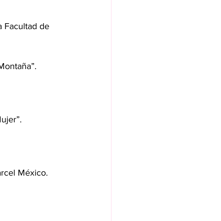
a Facultad de 
 Montaña”.
ujer”.
rcel México.