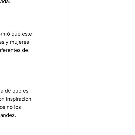
vida.
ormó que este 
es y mujeres 
eferentes de 
ra de que es 
n inspiración. 
os no los 
nández.