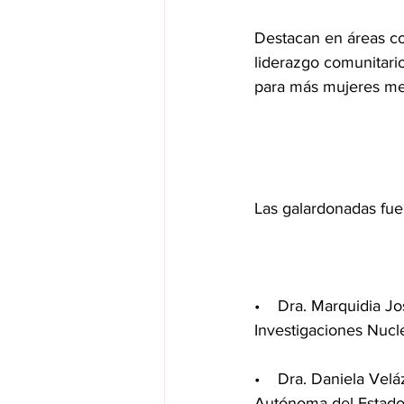
Destacan en áreas com
liderazgo comunitario
para más mujeres me
Las galardonadas fue
•    Dra. Marquidia J
Investigaciones Nucl
•    Dra. Daniela Vel
Autónoma del Estado