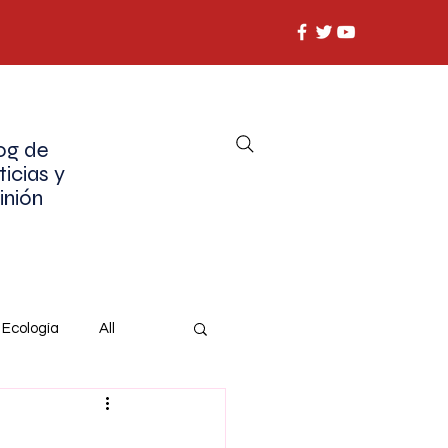
og de
ticias y
inión
Ecología
All