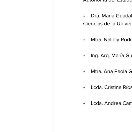
•    Dra. María Guad
Ciencias de la Unive
•    Mtra. Nallely Ro
•    Ing. Arq. María 
•    Mtra. Ana Paola 
•    Lcda. Cristina R
•    Lcda. Andrea Ca