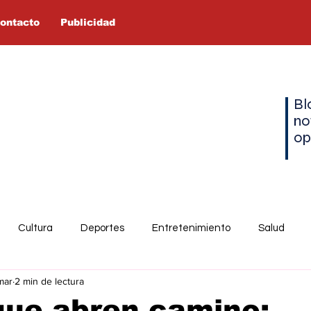
ontacto
Publicidad
Bl
no
op
Cultura
Deportes
Entretenimiento
Salud
mar
2 min de lectura
que abren camino: