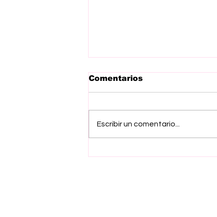
Comentarios
Escribir un comentario...
Gobierno del EdoMex
emite convocatoria de
Apoyos Economicos
2026 para impulsar
seguridad y
profesionalización de
sector pirotécnico