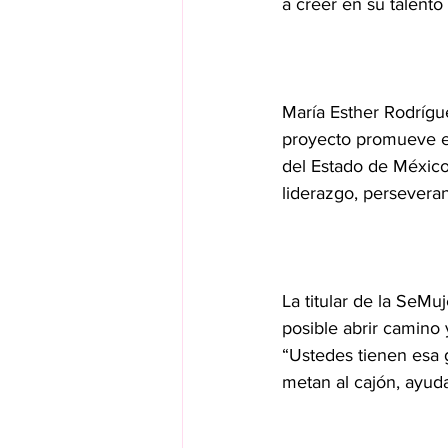
a creer en su talento
María Esther Rodrígu
proyecto promueve es
del Estado de México 
liderazgo, persevera
La titular de la SeM
posible abrir camino 
“Ustedes tienen esa g
metan al cajón, ayud