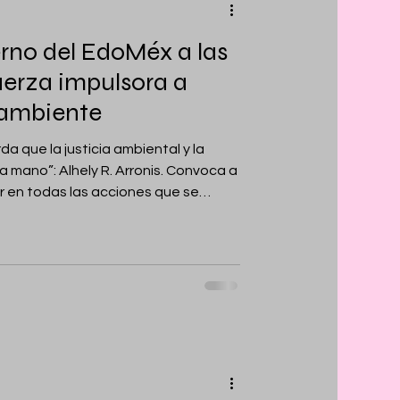
no del EdoMéx a las
erza impulsora a
 ambiente
a que la justicia ambiental y la
”: Alhely R. Arronis. Convoca a
r en todas las acciones que se
 entorno natural. TOLUCA,
conocer el papel fundamental de las
servación de la ecología, así como
iones que las actividades humanas
el Gobierno del Estado