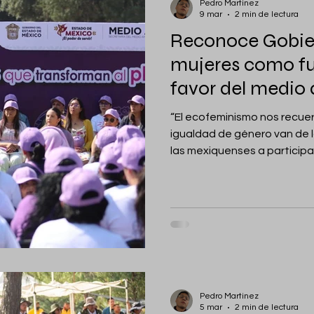
Pedro Martinez
9 mar
2 min de lectura
Reconoce Gobier
mujeres como fu
favor del medio
“El ecofeminismo nos recuerd
igualdad de género van de la mano
las mexiquenses a participa
realicen para conservar nuestro
Estado de México.- Para re
mujeres en el cuidado y con
para enfrentar las afectac
provocan en la naturaleza, 
Pedro Martinez
5 mar
2 min de lectura