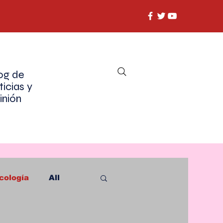
og de
ticias y
inión
cología
All