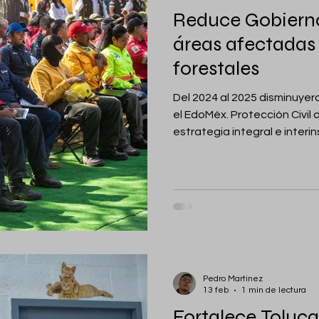
Reduce Gobiern
áreas afectadas
forestales
Del 2024 al 2025 disminuyer
el EdoMéx. Protección Civil del EdoMéx implementa una
estrategia integral e interi
permanente a incendios forestales. TOLUC
México.- El Gobierno del Es
disminución histórica del 5
forestales en el territorio m
implementación de una estra
prevención y
Pedro Martinez
13 feb
1 min de lectura
Fortalece Toluca