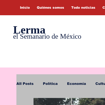
Inicio
Quiénes somos
Todo noticias
C
Lerma
el Semanario de México
All Posts
Política
Economía
Cult