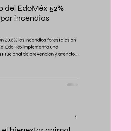
o del EdoMéx 52%
 por incendios
on 28.6% los incendios forestales en
nstitucional de prevención y atención
A , Estado de
tado de México reporta una
2% de áreas afectadas por incendios
exiquense, gracias a la
tegia interinstitucional de
 el bienestar animal