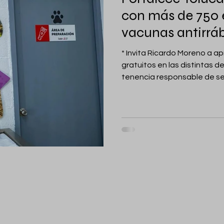
con más de 750 e
vacunas antirráb
* Invita Ricardo Moreno a ap
gratuitos en las distintas 
tenencia responsable de se
México, 13 de febrero de 20
acciones en materia de Cont
de Compañía, el Centro de C
de Toluca realizó 754 esteri
antirrábicas entre el 26 de e