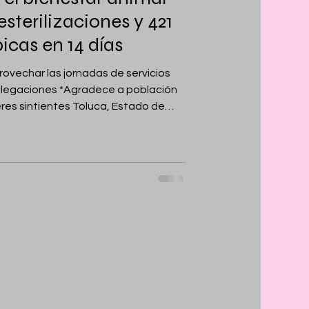
sterilizaciones y 421
icas en 14 días
rovechar las jornadas de servicios
delegaciones *Agradece a población
res sintientes Toluca, Estado de
26.- Como resultado de las diversas
rol Ético y Humanitario de Animales
ontrol y Bienestar Animal (CCyBA)
lizaciones y aplicó 421 vacunas
nero y el 7 de febre